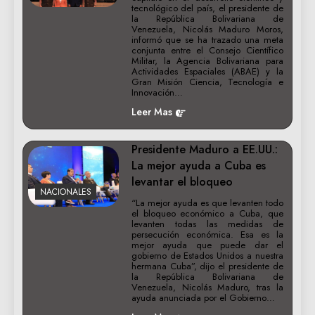
tecnológico del país, el presidente de
la República Bolivariana de
Venezuela, Nicolás Maduro Moros,
informó que se ha trazado una meta
conjunta entre el Consejo Científico
Militar, la Agencia Bolivariana para
Actividades Espaciales (ABAE) y la
Gran Misión Ciencia, Tecnología e
Innovación…
Leer Mas
Presidente Maduro a EE.UU.:
La mejor ayuda a Cuba es
levantar el bloqueo
NACIONALES
“La mejor ayuda es que levanten todo
el bloqueo económico a Cuba, que
levanten todas las medidas de
persecución económica. Esa es la
mejor ayuda que puede dar el
gobierno de Estados Unidos a nuestra
hermana Cuba”, dijo el presidente de
la República Bolivariana de
Venezuela, Nicolás Maduro, tras la
ayuda anunciada por el Gobierno…