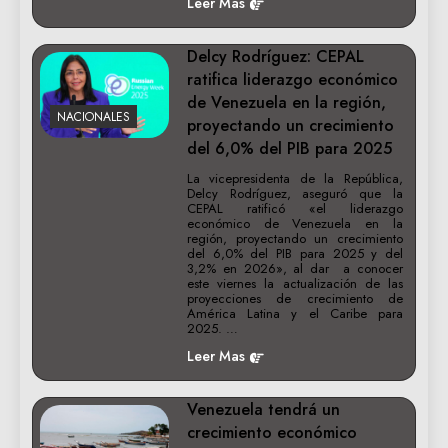
Leer Mas
Delcy Rodríguez: CEPAL
ratifica liderazgo económico
de Venezuela en la región,
NACIONALES
proyectando un crecimiento
del 6,0% del PIB para 2025
La vicepresidenta de la República,
Delcy Rodríguez, aseguró que la
CEPAL ratificó «el liderazgo
económico de Venezuela en la
región, proyectando un crecimiento
del 6,0% del PIB para 2025 y del
3,2% en 2026», al dar a conocer
este viernes la actualización de las
proyecciones de crecimiento de
América Latina y el Caribe para
2025. …
Leer Mas
Venezuela tendrá un
crecimiento económico