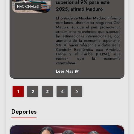
superior al 9% para este
NACIONALES
2025, afirmó Maduro
El presidente Nicolás Maduro informó
este lunes, durante su programa Con
Maduro +, que el país proyecta un
crecimiento económico que superará
las estimaciones internacionales, con
aumento de la economía superior al
9%. Al hacer referencia a datos de la
Comisión Económica para América
Latina y el Caribe (CEPAL), que
indican que la economía
venezolana…
Leer Mas
1
2
3
4
Deportes