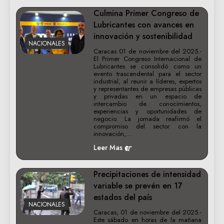
Culmina Primer Congreso de
Lubricantes con avances en
innovación y sostenibilidad
NACIONALES
Caracas 01 de noviembre del 2025.-
El Primer Congreso Internacional de
Lubricantes se consolidó como un
evento trascendental para el sector
industrial, al reunir a líderes, expertos
y representantes de empresas públicas
y privadas en un espacio de
intercambio de conocimientos,
experiencias y oportunidades de
negocio. La jornada reafirmó el
compromiso del sector con la
innovación,…
Leer Mas
Precipitaciones de intensidad
variable se prevén en 17
estados del país
NACIONALES
Caracas, 01 de noviembre del 2025.-
Este sábado en horas de la mañana