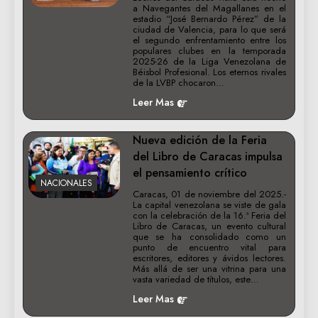
a Navegantes del Magallanes en el
estadio “José Bernardo Pérez” de la
ciudad de Valencia, para lo que será
el segundo enfrentamiento entre los
populares clubes en la temporada
2025-26 de la Liga Venezolana de
Béisbol Profesional. Los eternos rivales
de la LVBP chocaron…
Leer Mas
Nueva edición de la Feria
del Libro de Caracas impulsa
el pensamiento crítico
NACIONALES
Caracas, 01 de noviembre del 2025.-
La capital venezolana se viste de gala
con la celebración de la 16.ª Feria del
Libro de Caracas, un evento cultural
que se ha consolidado como un
punto de encuentro vital para
escritores, editores y ávidos lectores.
Más allá de ser una vitrina para una
vasta variedad de títulos, este…
Leer Mas