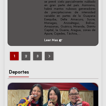
se prevé cielo parcialmente nublado
en gran parte del país. Asimismo,
habrá mantos nubosos generadores
de precipitaciones de intensidad
variable en partes de la Guayana
Esequiba, Delta Amacuro, Sucre,
Monagas, Anzoátegui, Bolívar,
Amazonas, Guárico, Miranda, Distrito
Capital, la Guaira, Aragua, zonas de
Apure, Cojedes, Táchira,…
Leer Mas
1
2
3
Deportes