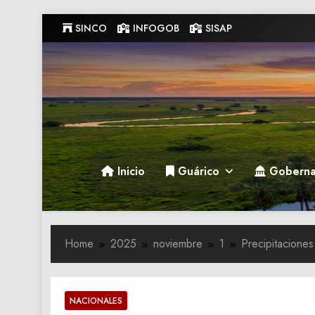
Skip
SINCO
INFOGOB
SISAP
to
content
Gobernacion de Guarico
Gobernacion de Guarico
Inicio
Guárico
Goberna
Home
2025
noviembre
1
Precipitaciones
NACIONALES