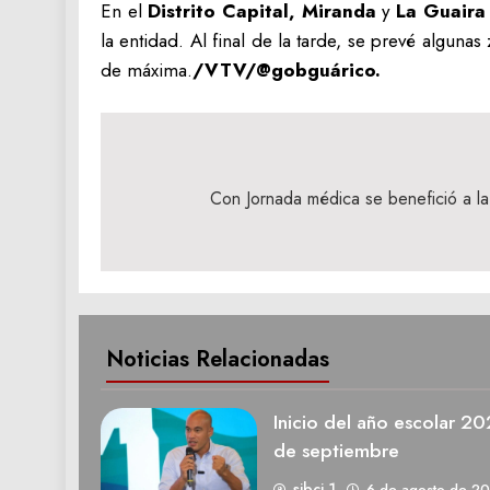
En el
Distrito Capital, Miranda
y
La Guaira
la entidad. Al final de la tarde, se prevé alguna
de máxima.
/VTV/@gobguárico.
Navegación
de
Con Jornada médica se benefició a la
entradas
Noticias Relacionadas
Inicio del año escolar 2
de septiembre
sibci 1
6 de agosto de 2