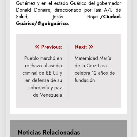
Gutiérrez y en el estado Guárico del gobernador
Donald Donaire, direccionado por lam A/Ú de
Salud, Jesús Rojas.
/Ciudad-
Guárico/@gobguárico.
Navegación
Previous:
Next:
de
Pueblo marchó en
Maternidad María
rechazo al asedio
de la Cruz Lara
entradas
criminal de EE.UU y
celebra 12 años de
en defensa de su
fundación
soberanía y paz
de Venezuela
Noticias Relacionadas