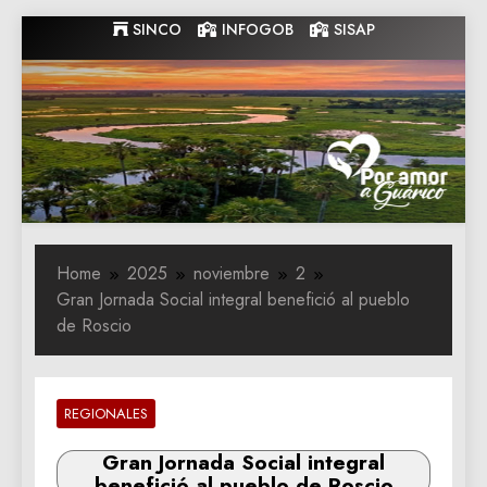
Skip
SINCO
INFOGOB
SISAP
to
content
Gobernacion
Gobernacion de Guarico
de Guarico
Home
2025
noviembre
2
Gran Jornada Social integral benefició al pueblo
de Roscio
REGIONALES
Gran Jornada Social integral
benefició al pueblo de Roscio