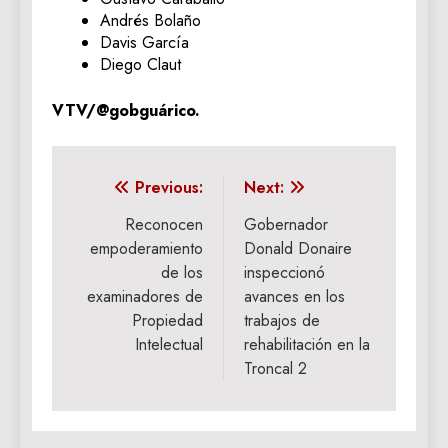
Andrés Bolaño
Davis García
Diego Claut
VTV/@gobguárico.
Navegación
Previous:
Next:
de
Reconocen
Gobernador
empoderamiento
Donald Donaire
entradas
de los
inspeccionó
examinadores de
avances en los
Propiedad
trabajos de
Intelectual
rehabilitación en la
Troncal 2