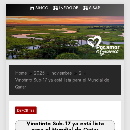
Skip
SINCO
INFOGOB
SISAP
to
content
Gobernacion
Gobernacion de Guarico
de Guarico
Home
2025
noviembre
2
Vinotinto Sub-17 ya está lista para el Mundial de
Qatar
DEPORTES
Vinotinto Sub-17 ya está lista
para el Mundial de Qatar