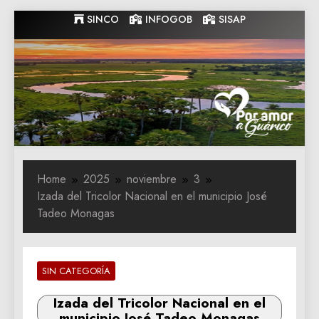
Skip
SINCO
INFOGOB
SISAP
to
content
Gobernacion
Gobernacion de Guarico
de Guarico
Home
2025
noviembre
3
Izada del Tricolor Nacional en el municipio José
Tadeo Monagas
SIN CATEGORÍA
Izada del Tricolor Nacional en el
municipio José Tadeo Monagas