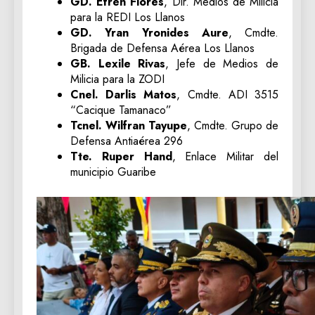
GD. Efrén Flores
, Dir. Medios de Milicia
para la REDI Los Llanos
GD. Yran Yronides Aure
, Cmdte.
Brigada de Defensa Aérea Los Llanos
GB. Lexile Rivas
, Jefe de Medios de
Milicia para la ZODI
Cnel. Darlis Matos
, Cmdte. ADI 3515
“Cacique Tamanaco”
Tcnel. Wilfran Tayupe
, Cmdte. Grupo de
Defensa Antiaérea 296
Tte. Ruper Hand
, Enlace Militar del
municipio Guaribe