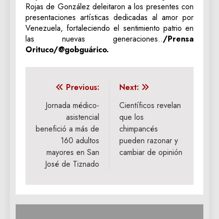
Rojas de González deleitaron a los presentes con
presentaciones artísticas dedicadas al amor por
Venezuela, fortaleciendo el sentimiento patrio en
las nuevas generaciones..
/Prensa
Orituco/@gobguárico.
Navegación
Previous:
Next:
de
Jornada médico-
Científicos revelan
asistencial
que los
entradas
benefició a más de
chimpancés
160 adultos
pueden razonar y
mayores en San
cambiar de opinión
José de Tiznado