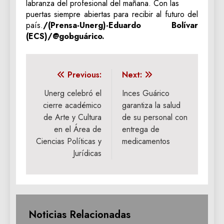
labranza del profesional del mañana. Con las
puertas siempre abiertas para recibir al futuro del
país.
/(Prensa-Unerg)-Eduardo Bolívar
(ECS)/@gobguárico.
Navegación
Previous:
Next:
de
Unerg celebró el
Inces Guárico
cierre académico
garantiza la salud
entradas
de Arte y Cultura
de su personal con
en el Área de
entrega de
Ciencias Políticas y
medicamentos
Jurídicas
Noticias Relacionadas