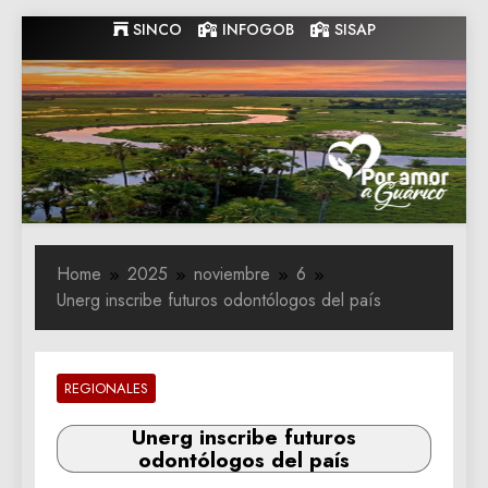
Skip
SINCO
INFOGOB
SISAP
to
content
Gobernacion
Gobernacion de Guarico
de Guarico
Home
2025
noviembre
6
Unerg inscribe futuros odontólogos del país
REGIONALES
Unerg inscribe futuros
odontólogos del país