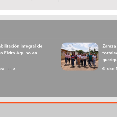
ilitación integral del
Zaraza 
a Elvira Aquino en
fortale
guariq
sibci 
026
0