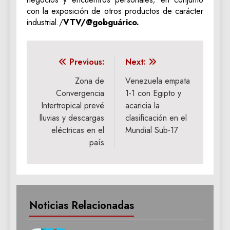
con la exposición de otros productos de carácter
industrial./
VTV/@gobguárico.
Navegación
Previous:
Next:
de
Zona de
Venezuela empata
Convergencia
1-1 con Egipto y
entradas
Intertropical prevé
acaricia la
lluvias y descargas
clasificación en el
eléctricas en el
Mundial Sub-17
país
Noticias Relacionadas