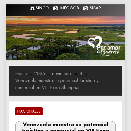
Skip
SINCO
INFOGOB
SISAP
to
content
Gobernacion
Gobernacion de Guarico
de Guarico
Home
2025
noviembre
8
Venezuela muestra su potencial turístico y
comercial en VIII Expo Shanghái
NACIONALES
Venezuela muestra su potencial
turístico y comercial en VIII Expo