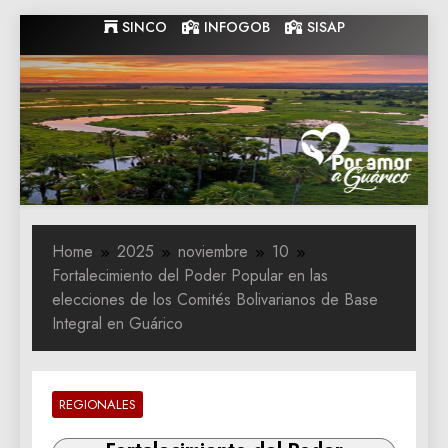
Skip
SINCO
INFOGOB
SISAP
to
content
Gobernacion
Gobernacion de Guarico
de Guarico
Home
2025
noviembre
10
Fortalecimiento del Poder Popular en las
elecciones de los Comités Bolivarianos de Base
Integral en Guárico
REGIONALES