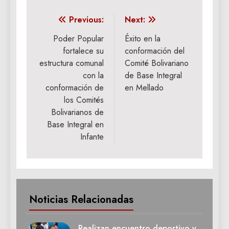
Navegación
Previous:
Next:
de
Poder Popular
Éxito en la
fortalece su
conformación del
entradas
estructura comunal
Comité Bolivariano
con la
de Base Integral
conformación de
en Mellado
los Comités
Bolivarianos de
Base Integral en
Infante
Noticias Relacionadas
Realizan encuentro deportivo y