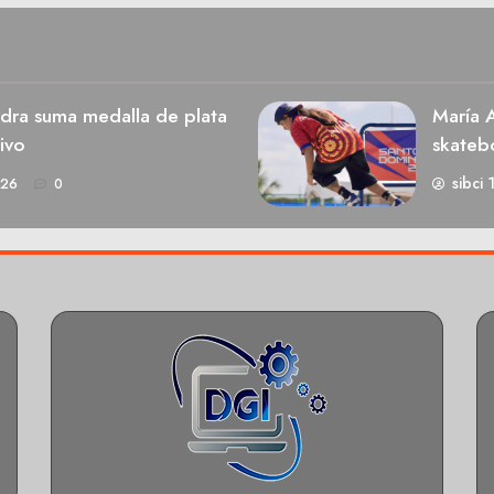
dra suma medalla de plata
María A
ivo
skateb
sibci 
026
0