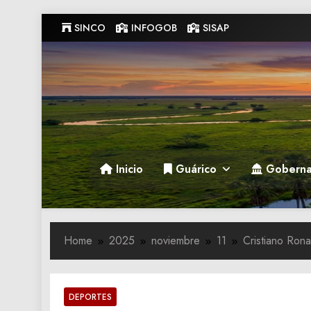
Skip
SINCO
INFOGOB
SISAP
to
content
Gobernacion de Guarico
Gobernacion de Guarico
Inicio
Guárico
Goberna
Home
2025
noviembre
11
Cristiano Rona
DEPORTES