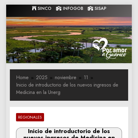
Skip
SINCO
INFOGOB
SISAP
to
content
Gobernacion
Gobernacion de Guarico
de Guarico
Home
2025
noviembre
11
Inicio de introductorio de los nuevos ingresos de
Medicina en la Unerg
REGIONALES
Inicio de introductorio de los
nuevos ingresos de Medicina en