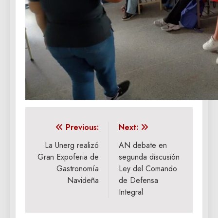
Navegación
Previous:
Next:
de
La Unerg realizó
AN debate en
Gran Expoferia de
segunda discusión
entradas
Gastronomía
Ley del Comando
Navideña
de Defensa
Integral