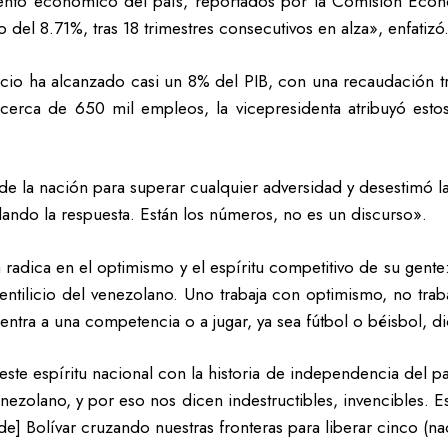
iento económico del país, reportados por la Comisión Econ
del 8.71%, tras 18 trimestres consecutivos en alza», enfatizó
cio ha alcanzado casi un 8% del PIB, con una recaudación t
cerca de 650 mil empleos, la vicepresidenta atribuyó esto
 de la nación para superar cualquier adversidad y desestimó 
ndo la respuesta. Están los números, no es un discurso».
na radica en el optimismo y el espíritu competitivo de su ge
ntilicio del venezolano. Uno trabaja con optimismo, no traba
e entra a una competencia o a jugar, ya sea fútbol o béisbol, d
este espíritu nacional con la historia de independencia del p
venezolano, y por eso nos dicen indestructibles, invencibles.
de] Bolívar cruzando nuestras fronteras para liberar cinco (na