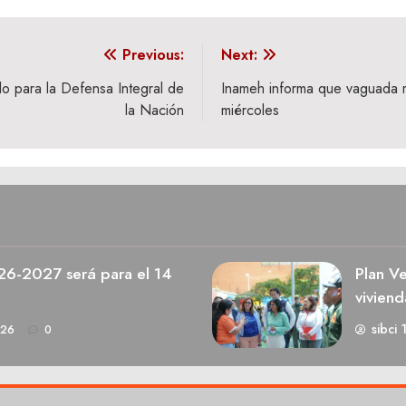
Previous:
Next:
 para la Defensa Integral de
Inameh informa que vaguada mo
la Nación
miércoles
026-2027 será para el 14
Plan V
viviend
sibci 
026
0