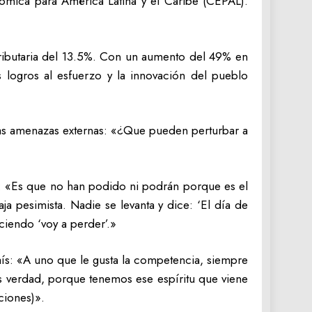
ómica para América Latina y el Caribe (CEPAL).
.
ributaria del 13.5%. Con un aumento del 49% en
s logros al esfuerzo y la innovación del pueblo
las amenazas externas: «¿Que pueden perturbar a
nte: «Es que no han podido ni podrán porque es el
ja pesimista. Nadie se levanta y dice: ‘El día de
iciendo ‘voy a perder’.»
aís: «A uno que le gusta la competencia, siempre
 Es verdad, porque tenemos ese espíritu que viene
ciones)».