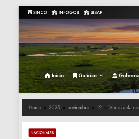
Skip
SINCO
INFOGOB
SISAP
to
content
Gobernacion de Guarico
Gobernacion de Guarico
Inicio
Guárico
Goberna
Home
2025
noviembre
12
Venezuela cer
NACIONALES