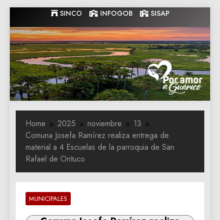
Skip
SINCO
INFOGOB
SISAP
to
content
Gobernacion
Gobernacion de Guarico
de Guarico
Home
2025
noviembre
13
Comuna Josefa Ramírez realiza entrega de
material a 4 Escuelas de la parroquia de San
Rafael de Orituco
MUNICIPALES