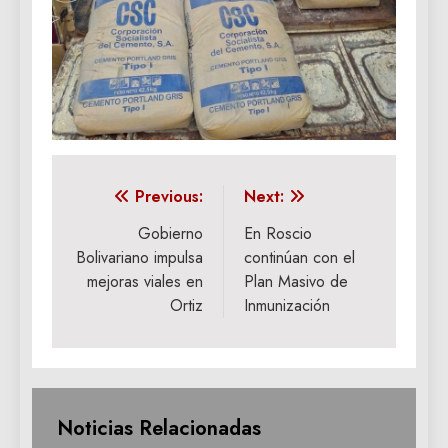
Navegación
Previous:
Next:
de
Gobierno
En Roscio
Bolivariano impulsa
continúan con el
entradas
mejoras viales en
Plan Masivo de
Ortiz
Inmunización
Noticias Relacionadas