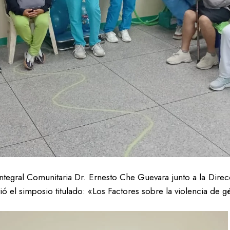
tegral Comunitaria Dr. Ernesto Che Guevara junto a la Direc
el simposio titulado: «Los Factores sobre la violencia de g