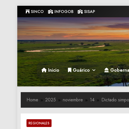
Skip
SINCO
INFOGOB
SISAP
to
content
Gobernacion de Guarico
Gobernacion de Guarico
Inicio
Guárico
Goberna
Home
2025
noviembre
14
Dictado simpo
REGIONALES