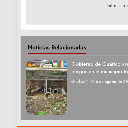
de
Billar list
entradas
Noticias Relacionadas
Gobierno de Guárico ava
riesgos en el municipio R
sibci 1
6 de agosto de 2