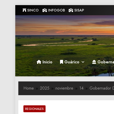
Skip
SINCO
INFOGOB
SISAP
to
content
Gobernacion de Guarico
Gobernacion de Guarico
Inicio
Guárico
Goberna
Home
2025
noviembre
14
Gobernador Do
REGIONALES