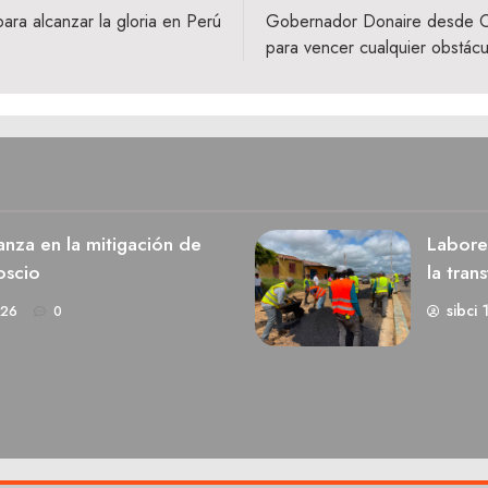
o para alcanzar la gloria en Perú
Gobernador Donaire desde Or
para vencer cualquier obstácu
nza en la mitigación de
Labores
oscio
la tran
sibci 
026
0