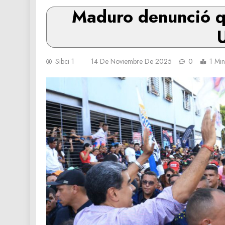
Maduro denunció q
Sibci 1
14 De Noviembre De 2025
0
1 Min