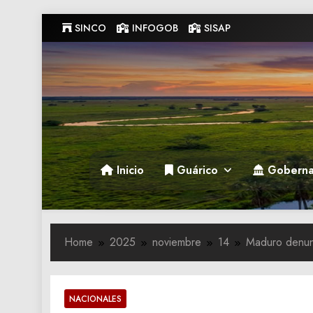
Skip
SINCO
INFOGOB
SISAP
to
content
Gobernacion de Guarico
Gobernacion de Guarico
Inicio
Guárico
Goberna
Home
2025
noviembre
14
Maduro denunc
NACIONALES