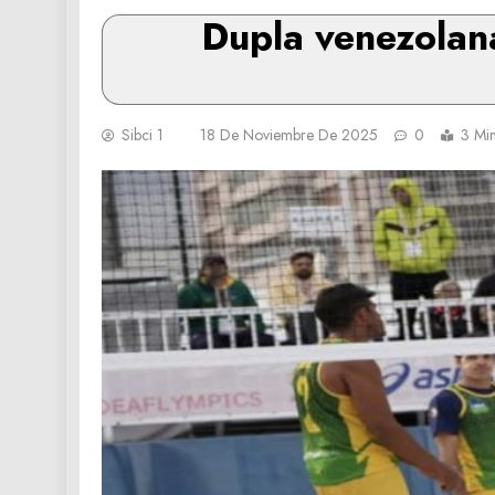
Dupla venezolana
Sibci 1
18 De Noviembre De 2025
0
3 Mi