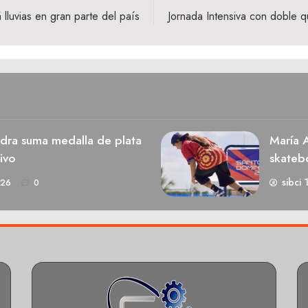
lluvias en gran parte del país
Jornada Intensiva con doble q
dra suma medalla de plata
María A
ivo
skateb
sibci 
026
0