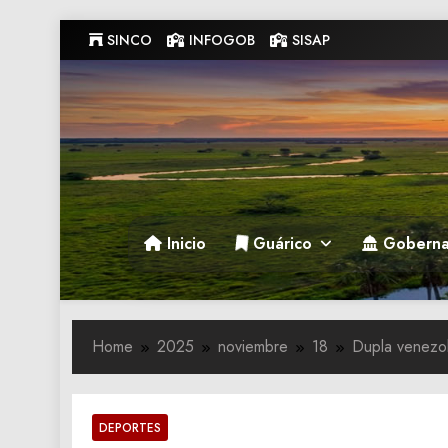
Skip
SINCO
INFOGOB
SISAP
to
content
Gobernacion de Guarico
Gobernacion de Guarico
Inicio
Guárico
Goberna
Home
2025
noviembre
18
Dupla venezol
DEPORTES