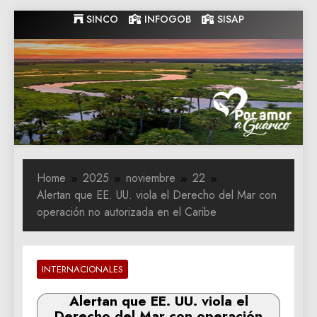
Skip
SINCO
INFOGOB
SISAP
to
content
Gobernacion
Gobernacion de Guarico
de Guarico
Home
2025
noviembre
22
Alertan que EE. UU. viola el Derecho del Mar con
operación no autorizada en el Caribe
INTERNACIONALES
Alertan que EE. UU. viola el
Derecho del Mar con operación