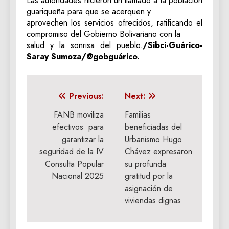
‎Las autoridades hicieron un llamado a la población
guariqueña para que se acerquen y
aprovechen los servicios ofrecidos, ratificando el
compromiso del Gobierno Bolivariano con la
salud y la sonrisa del pueblo.
/‎Sibci-Guárico-‎
Saray Sumoza/@gobguárico.
Navegación
Previous:
Next:
de
FANB moviliza
Familias
efectivos para
beneficiadas del
entradas
garantizar la
Urbanismo Hugo
seguridad de la IV
Chávez expresaron
Consulta Popular
su profunda
Nacional 2025
gratitud por la
asignación de
viviendas dignas