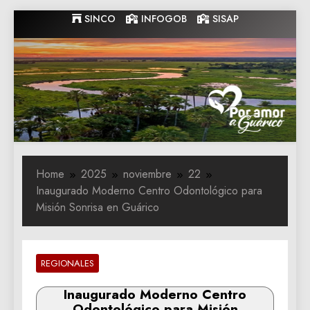
Skip
SINCO
INFOGOB
SISAP
to
content
Gobernacion
Gobernacion de Guarico
de Guarico
Home
2025
noviembre
22
Inaugurado Moderno Centro Odontológico para
Misión Sonrisa en Guárico
REGIONALES
Inaugurado Moderno Centro
Odontológico para Misión