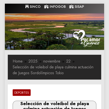
Skip
SINCO
INFOGOB
SISAP
to
content
Gobernacion
Gobernacion de Guarico
de Guarico
Home
2025
noviembre
22
Selección de voleibol de playa culmina actuación
de Juegos Sordolímpicos Tokio
DEPORTES
Selección de voleibol de playa
culmina actuación de Juegos