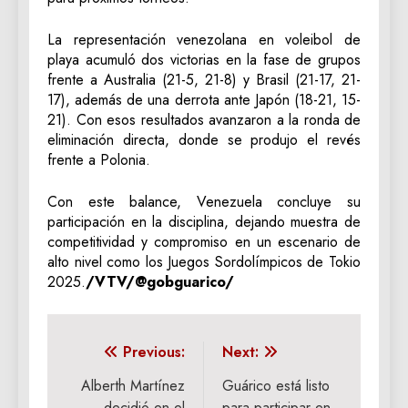
La representación venezolana en voleibol de
playa acumuló dos victorias en la fase de grupos
frente a Australia (21-5, 21-8) y Brasil (21-17, 21-
17), además de una derrota ante Japón (18-21, 15-
21). Con esos resultados avanzaron a la ronda de
eliminación directa, donde se produjo el revés
frente a Polonia.
Con este balance, Venezuela concluye su
participación en la disciplina, dejando muestra de
competitividad y compromiso en un escenario de
alto nivel como los Juegos Sordolímpicos de Tokio
2025.
/VTV/@gobguarico/
Navegación
Previous:
Next:
de
Alberth Martínez
Guárico está listo
decidió en el
para participar en