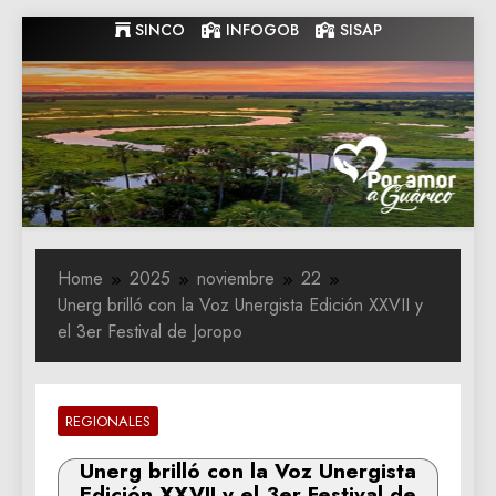
Skip
SINCO
INFOGOB
SISAP
to
content
Gobernacion
Gobernacion de Guarico
de Guarico
Home
2025
noviembre
22
Unerg brilló con la Voz Unergista Edición XXVII y
el 3er Festival de Joropo
REGIONALES
Unerg brilló con la Voz Unergista
Edición XXVII y el 3er Festival de