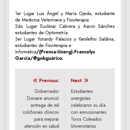
1er Lugar Luis Ángel y María Ojeda, estudiante
de Medicina Veterinaria y Fisioterapia
2do Lugar Euclimar Cabrera y Aaron Sánchez
estudiantes de Optometría
3er Lugar Yonardy Palacios y Yamilethsi Saldivia,
estudiantes de Fisioterapia e
Informática
/(Prensa-Unerg)-Francelys
García/@gobguárico.
Navegación
Previous:
Next:
de
Gobernador
Estudiantes
Donaire anunció
unergistas
entradas
entrega de mil
celebraron su día
colchones clínicos
con emocionantes
para mejorar
Toros Coleados
atención en salud
Universitarios