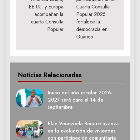
entradas
EE.UU. y Europa
Cuarta Consulta
acompañan la
Popular 2025
cuarta Consulta
fortalece la
Popular
democracia en
Guárico
Noticias Relacionadas
Inicio del año escolar 2026-
2027 será para el 14 de
septiembre
Plan Venezuela Renace avanza
en la evaluación de viviendas
con participación comunitaria