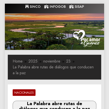
Skip
SINCO
INFOGOB
SISAP
to
content
Gobernacion
Gobernacion de Guarico
de Guarico
Home
2025
noviembre
23
La Palabra abre rutas de diálogos que conducen
a la paz
NACIONALES
La Palabra abre rutas de
diálogos que conducen a la paz