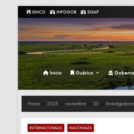
Skip
SINCO
INFOGOB
SISAP
to
content
Gobernacion de Guarico
Gobernacion de Guarico
Inicio
Guárico
Goberna
Home
2025
noviembre
25
Investigadores
INTERNACIONALES
NACIONALES