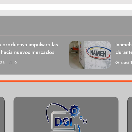
n productiva impulsará las
Inameh
s hacia nuevos mercados
durant
sibci 
026
0