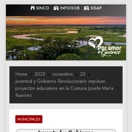
Skip
SINCO
INFOGOB
SISAP
to
content
Gobernacion
Gobernacion de Guarico
de Guarico
Home
2025
noviembre
25
Juventud y Gobierno Revolucionario impulsan
proyectos educativos en la Comuna Josefa María
Ramírez
MUNICIPALES