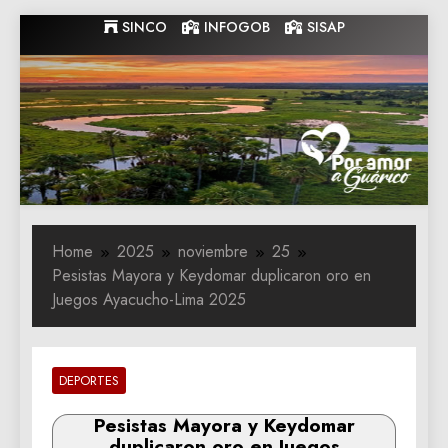
Skip
SINCO
INFOGOB
SISAP
to
content
Gobernacion
Gobernacion de Guarico
de Guarico
Home
2025
noviembre
25
Pesistas Mayora y Keydomar duplicaron oro en
Juegos Ayacucho-Lima 2025
DEPORTES
Pesistas Mayora y Keydomar
duplicaron oro en Juegos