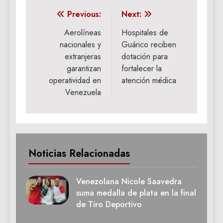
Navegación
Previous:
Next:
de
Aerolíneas
Hospitales de
nacionales y
Guárico reciben
entradas
extranjeras
dotación para
garantizan
fortalecer la
operatividad en
atención médica
Venezuela
Noticias Relacionadas
Venezolana Nicole Saavedra
suma medalla de plata en la final
de Tiro Deportivo