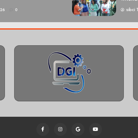
sibci 
026
0