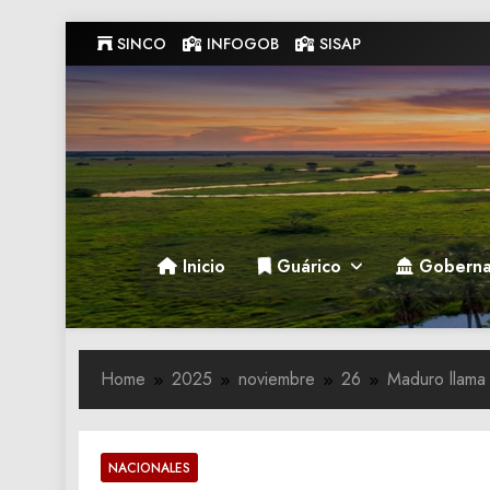
Skip
SINCO
INFOGOB
SISAP
to
content
Gobernacion de Guarico
Gobernacion de Guarico
Inicio
Guárico
Goberna
Home
2025
noviembre
26
Maduro llama 
NACIONALES