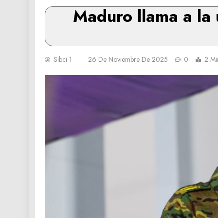
Maduro llama a la 
Sibci 1
26 De Noviembre De 2025
0
2 Mi