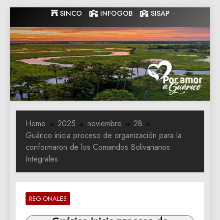
Skip
SINCO
INFOGOB
SISAP
to
content
Gobernacion
Gobernacion de Guarico
de Guarico
Home
2025
noviembre
28
Guárico inicia proceso de organización para la
conformaron de los Comandos Bolivarianos
Integrales
REGIONALES