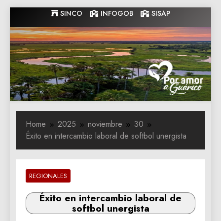
Skip
SINCO
INFOGOB
SISAP
to
content
Gobernacion
Gobernacion de Guarico
de Guarico
Home
2025
noviembre
30
Éxito en intercambio laboral de softbol unergista
REGIONALES
Éxito en intercambio laboral de
softbol unergista