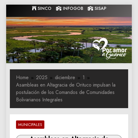
Skip
SINCO
INFOGOB
SISAP
to
content
Gobernacion
Gobernacion de Guarico
de Guarico
Home
2025
diciembre
1
Asambleas en Altagracia de Orituco impulsan la
postulación de los Comandos de Comunidades
Bolivarianos Integrales
MUNICIPALES