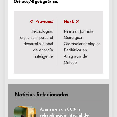
Orituco/@gobguárico.
Navegación
Previous:
Next:
de
Tecnologías
Realizan Jornada
digitales impulsa el
Quirúrgica
entradas
desarrollo global
Otorrinolaringológica
de energía
Pediátrica en
inteligente
Altagracia de
Orituco
Noticias Relacionadas
Avanza en un 80% la
rehabilitación integral del