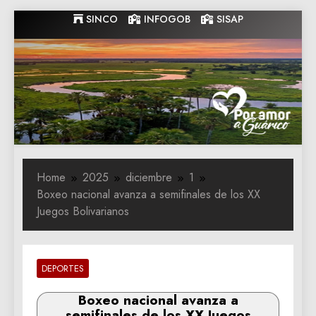
Skip
SINCO
INFOGOB
SISAP
to
content
Gobernacion
Gobernacion de Guarico
de Guarico
Home
2025
diciembre
1
Boxeo nacional avanza a semifinales de los XX
Juegos Bolivarianos
DEPORTES
Boxeo nacional avanza a
semifinales de los XX Juegos