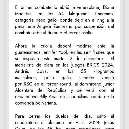
El primer combate lo abrió la venezolana, Diana
Maestre, en los 54 kilógramos femenino,
categoría peso gallo, donde dejó en el ring a la
panameña Ángela Zamorano por suspensión del
combate arbitral durante el tercer asalto.
Ahora la criolla deberá medirse ante la
guatemalteca Jennifer Yool, en las semifinales que
se disputan este martes 2 de diciembre. El
medallista de plata en los Juegos BRICS 2024,
Andrés Cova, en los 55 kilógramos
masculinos, peso gallo, también venció
por RSC en el tercer round, al dominicano Junior
Alcántara de República y se verá con el
ecuatoriano Billy Arias en la penúltima ronda de la
contienda bolivariana.
Para cerrar los duelos del día, saltó al
cuadrilátero el olímpico en París 2024, Jesús
Cova, en los 65 kg, peso superligero, para