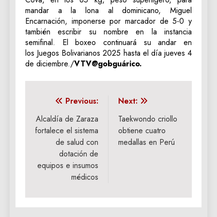
mandar a la lona al dominicano, Miguel
Encarnación, imponerse por marcador de 5-0 y
también escribir su nombre en la instancia
semifinal. El boxeo continuará su andar en
los Juegos Bolivarianos 2025 hasta el día jueves 4
de diciembre./
VTV@gobguárico.
Navegación
Previous:
Next:
de
Alcaldía de Zaraza
Taekwondo criollo
fortalece el sistema
obtiene cuatro
entradas
de salud con
medallas en Perú
dotación de
equipos e insumos
médicos