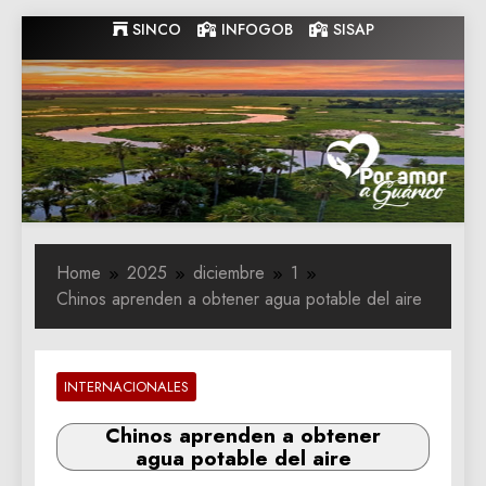
Skip
SINCO
INFOGOB
SISAP
to
content
Gobernacion
Gobernacion de Guarico
de Guarico
Home
2025
diciembre
1
Chinos aprenden a obtener agua potable del aire
INTERNACIONALES
Chinos aprenden a obtener
agua potable del aire