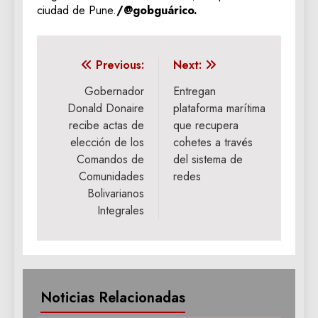
ciudad de Pune.
/@gobguárico.
Navegación
Previous:
Next:
de
Gobernador
Entregan
Donald Donaire
plataforma marítima
entradas
recibe actas de
que recupera
elección de los
cohetes a través
Comandos de
del sistema de
Comunidades
redes
Bolivarianos
Integrales
Noticias Relacionadas