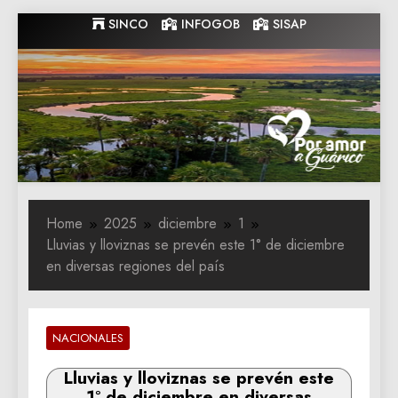
Skip
SINCO
INFOGOB
SISAP
to
content
Gobernacion
Gobernacion de Guarico
de Guarico
Home
2025
diciembre
1
Lluvias y lloviznas se prevén este 1° de diciembre
en diversas regiones del país
NACIONALES
Lluvias y lloviznas se prevén este
1° de diciembre en diversas