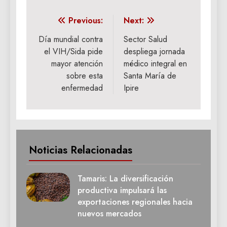
Navegación
Previous:
Next:
de
Día mundial contra
Sector Salud
el VIH/Sida pide
despliega jornada
entradas
mayor atención
médico integral en
sobre esta
Santa María de
enfermedad
Ipire
Noticias Relacionadas
Tamaris: La diversificación
productiva impulsará las
exportaciones regionales hacia
nuevos mercados