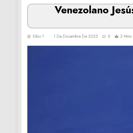
Venezolano Jesú
Sibci 1
1 De Diciembre De 2025
0
2 Mins