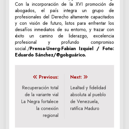
Con la incorporación de la XVI promoción de
abogados, el país integra un grupo de
profesionales del Derecho altamente capacitados
y con visión de futuro, listos para enfrentar los
desafíos inmediatos de su entorno, y trazar con
éxito un camino de liderazgo, excelencia
profesional y profundo compromiso
social./
Prensa-Unerg-Fabian Izquiel / Foto:
Eduardo Sánchez/@gobguárico.
Navegación
Previous:
Next:
de
Recuperación total
Lealtad y fidelidad
de la variante vial
absoluta al pueblo
entradas
La Negra fortalece
de Venezuela,
la conexión
ratifica Maduro
regional