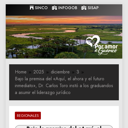
Skip
SINCO
INFOGOB
SISAP
to
content
Gobernacion
Gobernacion de Guarico
de Guarico
Home
2025
diciembre
3
Bajo la premisa del «Aquí, el ahora y el futuro
inmediato», Dr. Carlos Toro instó a los graduandos
a asumir el liderazgo jurídico
REGIONALES