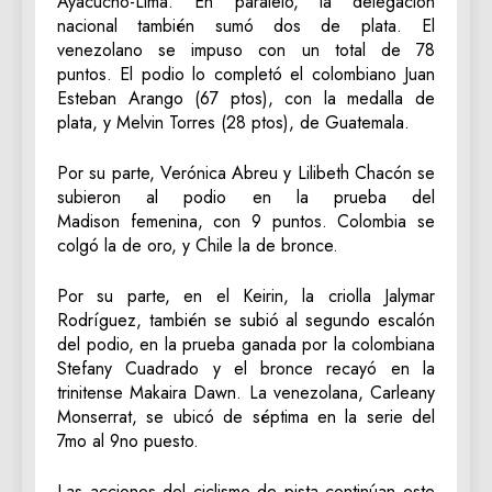
Ayacucho-Lima. En paralelo, la delegación
nacional también sumó dos de plata. El
venezolano se impuso con un total de 78
puntos. El podio lo completó el colombiano Juan
Esteban Arango (67 ptos), con la medalla de
plata, y Melvin Torres (28 ptos), de Guatemala.
Por su parte, Verónica Abreu y Lilibeth Chacón se
subieron al podio en la prueba del
Madison femenina, con 9 puntos. Colombia se
colgó la de oro, y Chile la de bronce.
Por su parte, en el Keirin, la criolla Jalymar
Rodríguez, también se subió al segundo escalón
del podio, en la prueba ganada por la colombiana
Stefany Cuadrado y el bronce recayó en la
trinitense Makaira Dawn. La venezolana, Carleany
Monserrat, se ubicó de séptima en la serie del
7mo al 9no puesto.
Las acciones del ciclismo de pista continúan este