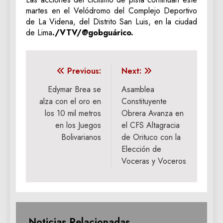
martes en el Velódromo del Complejo Deportivo
de La Videna, del Distrito San Luis, en la ciudad
de Lima
./VTV/@gobguárico.
Navegación
Previous:
Next:
de
Edymar Brea se
Asamblea
alza con el oro en
Constituyente
entradas
los 10 mil metros
Obrera Avanza en
en los Juegos
el CFS Altagracia
Bolivarianos
de Orituco con la
Elección de
Voceras y Voceros
Noticias Relacionadas