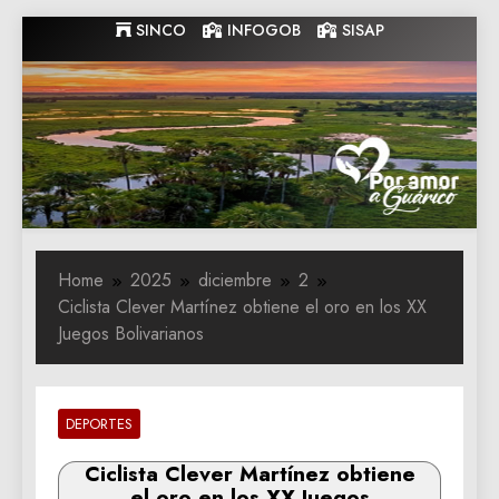
Skip
SINCO
INFOGOB
SISAP
to
content
Gobernacion
Gobernacion de Guarico
de Guarico
Home
2025
diciembre
2
Ciclista Clever Martínez obtiene el oro en los XX
Juegos Bolivarianos
DEPORTES
Ciclista Clever Martínez obtiene
el oro en los XX Juegos