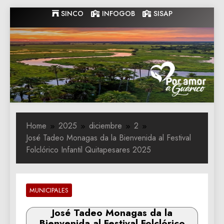
Skip
SINCO
INFOGOB
SISAP
to
content
Gobernacion
Gobernacion de Guarico
de Guarico
Home
2025
diciembre
2
José Tadeo Monagas da la Bienvenida al Festival
Folclórico Infantil Quitapesares 2025
MUNICIPALES
José Tadeo Monagas da la
Bienvenida al Festival Folclórico