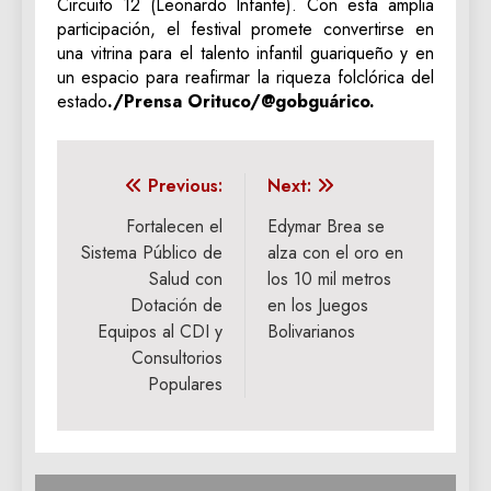
Circuito 12 (Leonardo Infante). Con esta amplia
participación, el festival promete convertirse en
una vitrina para el talento infantil guariqueño y en
un espacio para reafirmar la riqueza folclórica del
estado
./Prensa Orituco/@gobguárico.
Navegación
Previous:
Next:
de
Fortalecen el
Edymar Brea se
Sistema Público de
alza con el oro en
entradas
Salud con
los 10 mil metros
Dotación de
en los Juegos
Equipos al CDI y
Bolivarianos
Consultorios
Populares