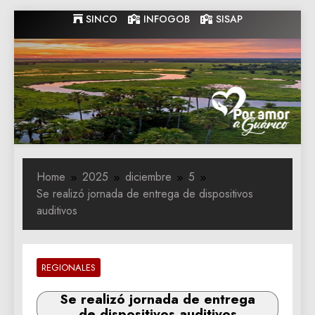
Skip
SINCO
INFOGOB
SISAP
to
content
Gobernacion
Gobernacion de Guarico
de Guarico
Home
2025
diciembre
5
Se realizó jornada de entrega de dispositivos
auditivos
REGIONALES
Se realizó jornada de entrega
de dispositivos auditivos