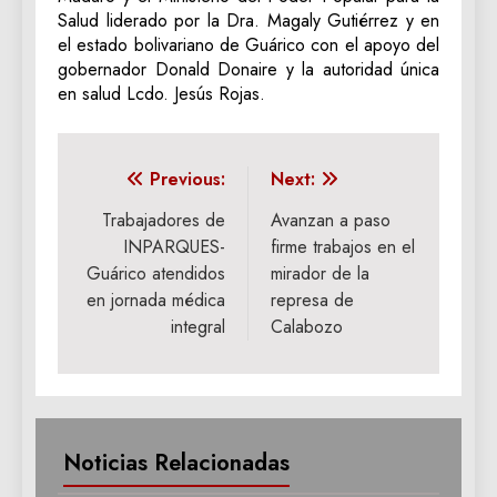
Salud liderado por la Dra. Magaly Gutiérrez y en
el estado bolivariano de Guárico con el apoyo del
gobernador Donald Donaire y la autoridad única
en salud Lcdo. Jesús Rojas.
Navegación
Previous:
Next:
de
Trabajadores de
Avanzan a paso
INPARQUES-
firme trabajos en el
entradas
Guárico atendidos
mirador de la
en jornada médica
represa de
integral
Calabozo
Noticias Relacionadas