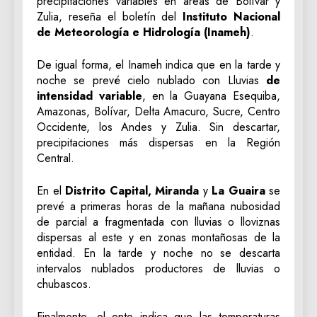
precipitaciones variables en áreas de Bolívar y
Zulia, reseña el boletín del
Instituto Nacional
de Meteorología e Hidrología (Inameh)
.
De igual forma, el Inameh indica que en la tarde y
noche se prevé cielo nublado con Lluvias
de
intensidad variable
, en la Guayana Esequiba,
Amazonas, Bolívar, Delta Amacuro, Sucre, Centro
Occidente, los Andes y Zulia. Sin descartar,
precipitaciones más dispersas en la Región
Central.
En el
Distrito Capital, Miranda
y
La Guaira
se
prevé a primeras horas de la mañana nubosidad
de parcial a fragmentada con lluvias o lloviznas
dispersas al este y en zonas montañosas de la
entidad. En la tarde y noche no se descarta
intervalos nublados productores de lluvias o
chubascos.
Finalmente, el ente indica que las temperaturas