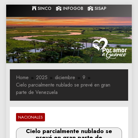
Skip
SINCO
INFOGOB
SISAP
to
content
Gobernacion
Gobernacion de Guarico
de Guarico
Home
2025
diciembre
9
Cielo parcialmente nublado se prevé en gran
parte de Venezuela
NACIONALES
Cielo parcialmente nublado se
prevé en gran parte de