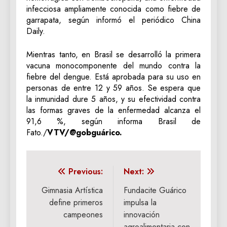
infecciosa ampliamente conocida como fiebre de
garrapata, según informó el periódico China
Daily.
Mientras tanto, en Brasil se desarrolló la primera
vacuna monocomponente del mundo contra la
fiebre del dengue. Está aprobada para su uso en
personas de entre 12 y 59 años. Se espera que
la inmunidad dure 5 años, y su efectividad contra
las formas graves de la enfermedad alcanza el
91,6 %, según informa Brasil de
Fato./
VTV/@gobguárico.
Navegación
Previous:
Next:
de
Gimnasia Artística
Fundacite Guárico
define primeros
impulsa la
entradas
campeones
innovación
agroalimentaria con