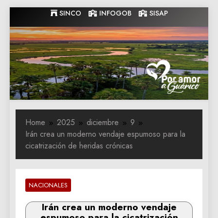
Skip
SINCO
INFOGOB
SISAP
to
content
Gobernacion
Gobernacion de Guarico
de Guarico
Home
2025
diciembre
9
Irán crea un moderno vendaje espumoso para la
cicatrización de heridas crónicas
NACIONALES
Irán crea un moderno vendaje
espumoso para la cicatrización