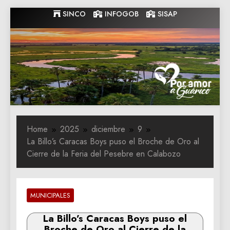
Skip
SINCO
INFOGOB
SISAP
to
content
Gobernacion
Gobernacion de Guarico
de Guarico
Home
2025
diciembre
9
La Billo’s Caracas Boys puso el Broche de Oro al
Cierre de la Feria del Pesebre en Calabozo
MUNICIPALES
La Billo’s Caracas Boys puso el
Broche de Oro al Cierre de la