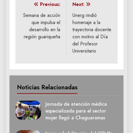
Navegación
Previous:
Next:
de
‎Semana de acción
Unerg rindió
que impulsa el
homenaje a la
entradas
desarrollo en la
trayectoria docente
región guariqueña
con motivo al Día
del Profesor
Universitario
Noticias Relacionadas
Jornada de atención médica
especializada para el sector
mujer llegó a Chaguaramas