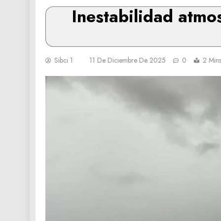
Inestabilidad atmos
Sibci 1
11 De Diciembre De 2025
0
2 Min