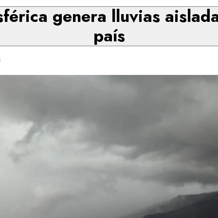
férica genera lluvias aislad
país
s