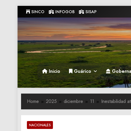
Skip
SINCO
INFOGOB
SISAP
to
content
Gobernacion de Guarico
Gobernacion de Guarico
Inicio
Guárico
Goberna
Home
2025
diciembre
11
Inestabilidad a
NACIONALES