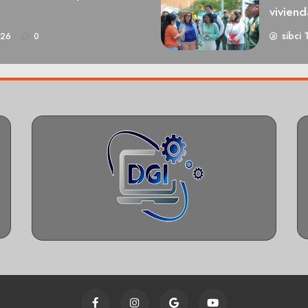
viviend
sibci 
026
0