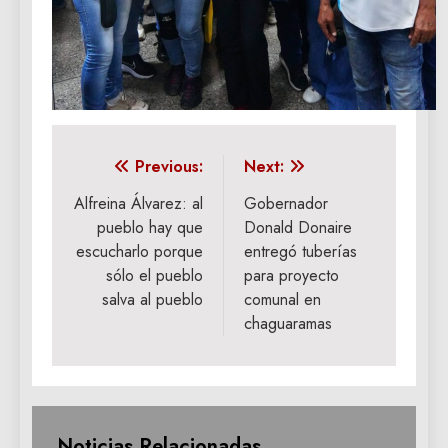
Navegación
Previous:
Next:
de
Alfreina Álvarez: al
Gobernador
pueblo hay que
Donald Donaire
entradas
escucharlo porque
entregó tuberías
sólo el pueblo
para proyecto
salva al pueblo
comunal en
chaguaramas
Noticias Relacionadas