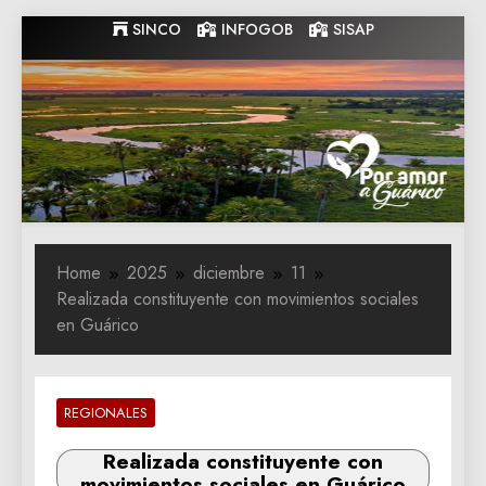
Skip
SINCO
INFOGOB
SISAP
to
content
Gobernacion
Gobernacion de Guarico
de Guarico
Home
2025
diciembre
11
Realizada constituyente con movimientos sociales
en Guárico
REGIONALES
Realizada constituyente con
movimientos sociales en Guárico