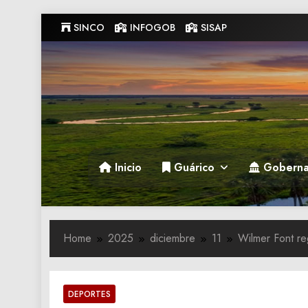
Skip
SINCO
INFOGOB
SISAP
to
content
Gobernacion de Guarico
Gobernacion de Guarico
Inicio
Guárico
Goberna
Home
2025
diciembre
11
Wilmer Font re
DEPORTES