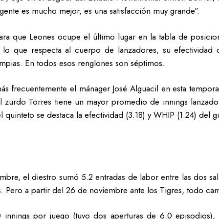
u gente es mucho mejor, es una satisfacción muy grande”.
ara que Leones ocupe el último lugar en la tabla de posicione
En lo que respecta al cuerpo de lanzadores, su efectividad
limpias. En todos esos renglones son séptimos.
s frecuentemente el mánager José Alguacil en esta temporada
el zurdo Torres tiene un mayor promedio de innings lanzado
el quinteto se destaca la efectividad (3.18) y WHIP (1.24) del
bre, el diestro sumó 5.2 entradas de labor entre las dos sali
s. Pero a partir del 26 de noviembre ante los Tigres, todo ca
nnings por juego (tuvo dos aperturas de 6.0 episodios), l