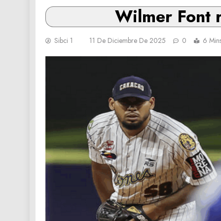
Wilmer Font r
Sibci 1
11 De Diciembre De 2025
0
6 Min