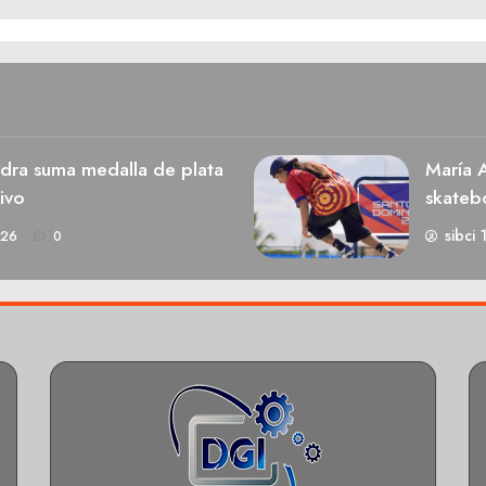
dra suma medalla de plata
María A
ivo
skateb
sibci 
026
0