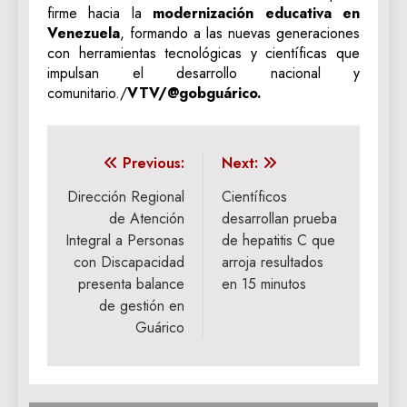
firme hacia la
modernización educativa en
Venezuela
, formando a las nuevas generaciones
con herramientas tecnológicas y científicas que
impulsan el desarrollo nacional y
comunitario./
VTV/@gobguárico.
Navegación
Previous:
Next:
de
Dirección Regional
Científicos
de Atención
desarrollan prueba
entradas
Integral a Personas
de hepatitis C que
con Discapacidad
arroja resultados
presenta balance
en 15 minutos
de gestión en
Guárico