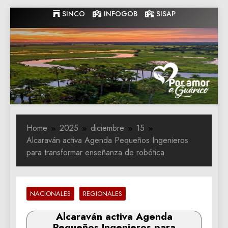
Skip
SINCO
INFOGOB
SISAP
to
content
Gobernacion
Gobernacion de Guarico
de Guarico
Home
2025
diciembre
15
Alcaraván activa Agenda Pequeños Ingenieros
para transformar enseñanza de robótica
NACIONALES
REGIONALES
Alcaraván activa Agenda
Pequeños Ingenieros para