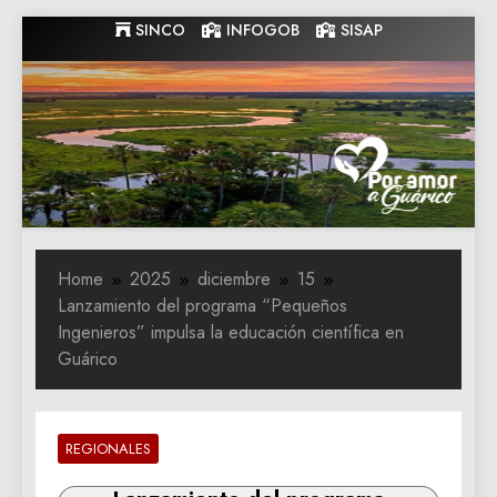
Skip
SINCO
INFOGOB
SISAP
to
content
Gobernacion
Gobernacion de Guarico
de Guarico
Home
2025
diciembre
15
Lanzamiento del programa “Pequeños
Ingenieros” impulsa la educación científica en
Guárico
REGIONALES