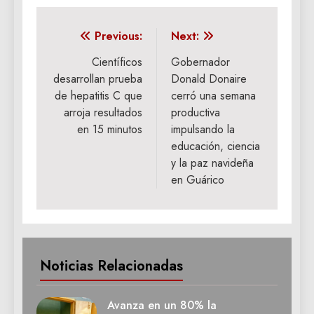
Navegación
Previous:
Next:
de
Científicos
Gobernador
desarrollan prueba
Donald Donaire
entradas
de hepatitis C que
cerró una semana
arroja resultados
productiva
en 15 minutos
impulsando la
educación, ciencia
y la paz navideña
en Guárico
Noticias Relacionadas
Avanza en un 80% la