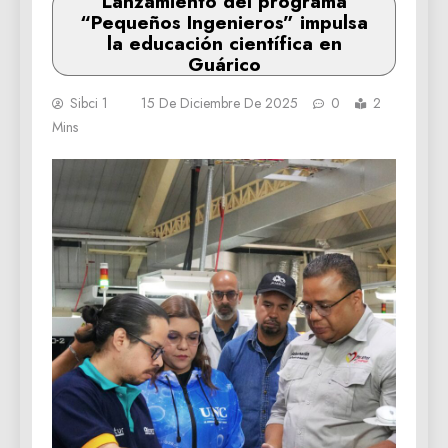
Lanzamiento del programa
“Pequeños Ingenieros” impulsa
la educación científica en
Guárico
Sibci 1
15 De Diciembre De 2025
0
2
Mins