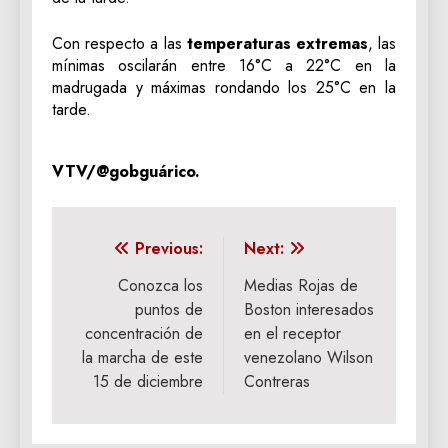
Con respecto a las
temperaturas extremas
, las
mínimas oscilarán entre 16°C a 22°C en la
madrugada y máximas rondando los 25°C en la
tarde.
VTV/@gobguárico.
Navegación
Previous:
Next:
de
Conozca los
Medias Rojas de
puntos de
Boston interesados
entradas
concentración de
en el receptor
la marcha de este
venezolano Wilson
15 de diciembre
Contreras