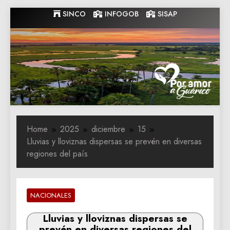
Skip
SINCO
INFOGOB
SISAP
to
content
Gobernacion
Gobernacion de Guarico
de Guarico
Home
2025
diciembre
15
Lluvias y lloviznas dispersas se prevén en diversas
regiones del país
NACIONALES
Lluvias y lloviznas dispersas se
prevén en diversas regiones del