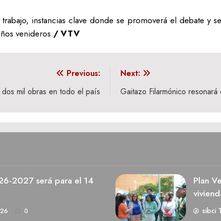
trabajo, instancias clave donde se promoverá el debate y s
años venideros.
/ VTV
Previous:
Next:
dos mil obras en todo el país
Gaitazo Filarmónico resonará
026-2027 será para el 14
Plan V
viviend
sibci 
026
0