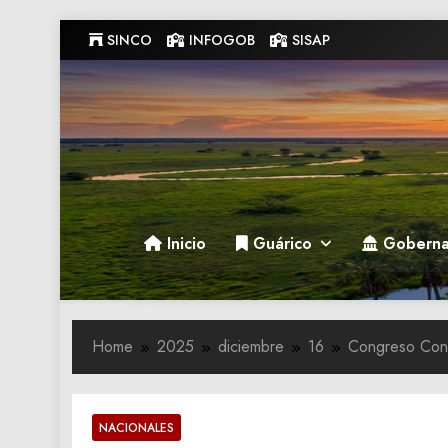
Skip
SINCO
INFOGOB
SISAP
to
content
Gobernacion de Guarico
Gobernacion de Guarico
Inicio
Guárico
Goberna
Home
2025
diciembre
16
Congreso Cons
NACIONALES