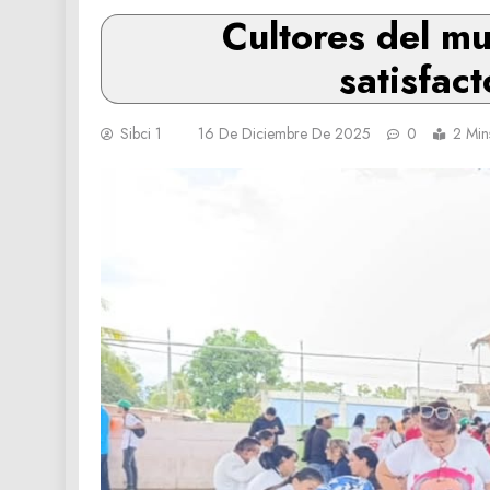
Cultores del m
satisfac
Sibci 1
16 De Diciembre De 2025
0
2 Min