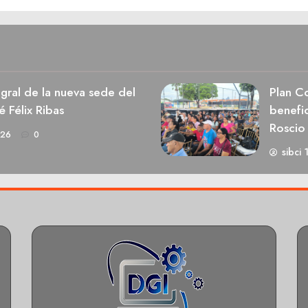
egral de la nueva sede del
Plan Co
é Félix Ribas
benefic
Roscio
026
0
sibci 