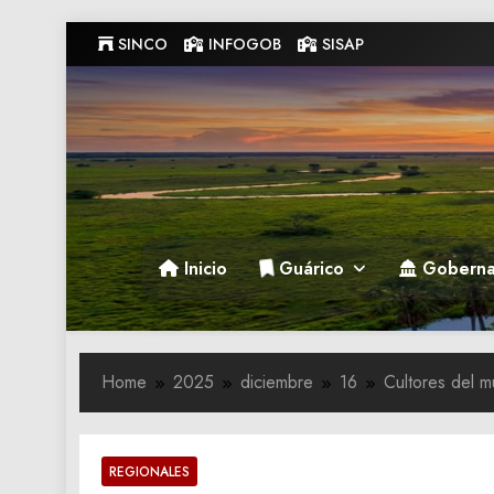
Skip
SINCO
INFOGOB
SISAP
to
content
Gobernacion de Guarico
Gobernacion de Guarico
Inicio
Guárico
Goberna
Home
2025
diciembre
16
Cultores del m
REGIONALES