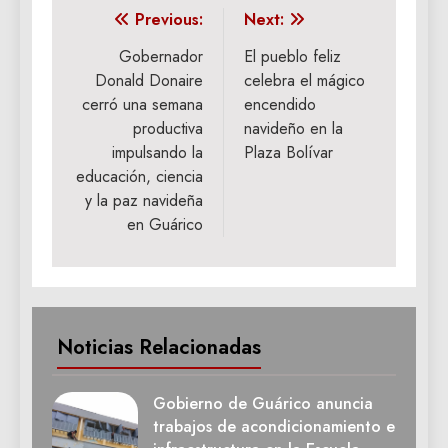
Navegación
Previous:
Next:
de
Gobernador
El pueblo feliz
Donald Donaire
celebra el mágico
entradas
cerró una semana
encendido
productiva
navideño en la
impulsando la
Plaza Bolívar
educación, ciencia
y la paz navideña
en Guárico
Noticias Relacionadas
Gobierno de Guárico anuncia
trabajos de acondicionamiento e