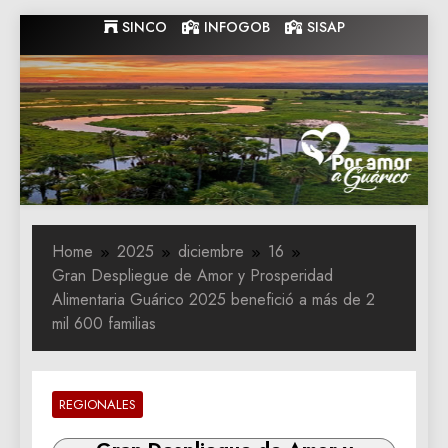
Skip
SINCO
INFOGOB
SISAP
to
content
Gobernacion
Gobernacion de Guarico
de Guarico
Home
2025
diciembre
16
Gran Despliegue de Amor y Prosperidad
Alimentaria Guárico 2025 benefició a más de 2
mil 600 familias
REGIONALES